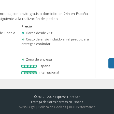
ncluida,con envío gratis a domicilio en 24h en España.
siguiente a la realización del pedido
Precio
 de lunes a
Flores desde 25 €
Costo de envío incluido en el precio para
entregas estándar
Zona de entrega :
España
Internacional
© 2012 - 2026
Express-Flores.es
Entrega de flores baratas en España
Aviso Legal
|
Política de Cookies
|
RGB-Performance