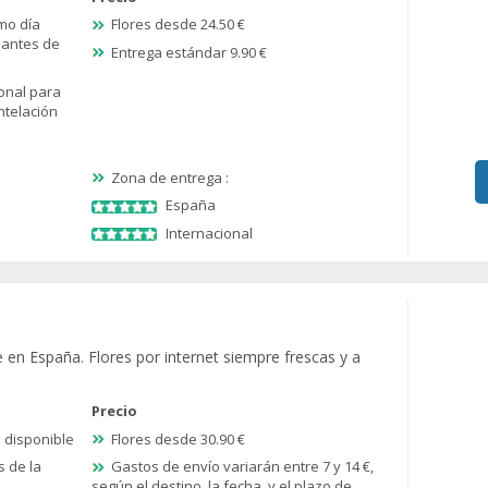
mo día
Flores desde 24.50 €
 antes de
Entrega estándar 9.90 €
onal para
ntelación
Zona de entrega :
España
Internacional
e en España. Flores por internet siempre frescas y a
Precio
a disponible
Flores desde 30.90 €
s de la
Gastos de envío variarán entre 7 y 14 €,
según el destino, la fecha, y el plazo de